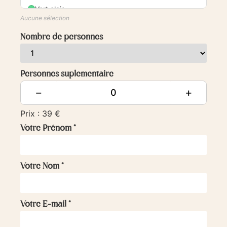
Vert clair
Aucune sélection
Vert foncé
Nombre de personnes
Moutarde
Jaune
Personnes suplementaire
Orange
−
+
Marron
Prix : 39 €
Votre Prénom
*
Beige
Blanc
Votre Nom
*
Gris
Votre E-mail
*