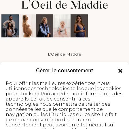
L’Oeil de Maddie
Photos identité
Gérer le consentement
Séances photos
Pour offrir les meilleures expériences, nous
Portrait d’Iris
utilisons des technologies telles que les cookies
pour stocker et/ou accéder aux informations des
À propos
appareils. Le fait de consentir à ces
technologies nous permettra de traiter des
Contact
données telles que le comportement de
loeil.de.maddie@gmail.com
navigation ou les ID uniques sur ce site. Le fait
de ne pas consentir ou de retirer son
Studio – 05 53 04 99 64
consentement peut avoir un effet négatif sur
Centre commercial Intermarché, 130 Av. Georges