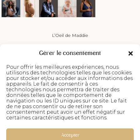
L’Oeil de Maddie
Photos identité
Gérer le consentement
Séances photos
Pour offrir les meilleures expériences, nous
Portrait d’Iris
utilisons des technologies telles que les cookies
pour stocker et/ou accéder aux informations des
À propos
appareils. Le fait de consentir à ces
technologies nous permettra de traiter des
Contact
données telles que le comportement de
loeil.de.maddie@gmail.com
navigation ou les ID uniques sur ce site. Le fait
de ne pas consentir ou de retirer son
Studio – 05 53 04 99 64
consentement peut avoir un effet négatif sur
Centre commercial Intermarché, 130 Av. Georges
certaines caractéristiques et fonctions.
Pompidou, 24750 Trélissac
Le lundi de 14h00 à 18h00
Du mardi au vendredi 9h30 – 12h00 et 14h00 – 18h30
Accepter
Le samedi de 9h00 à 12h00