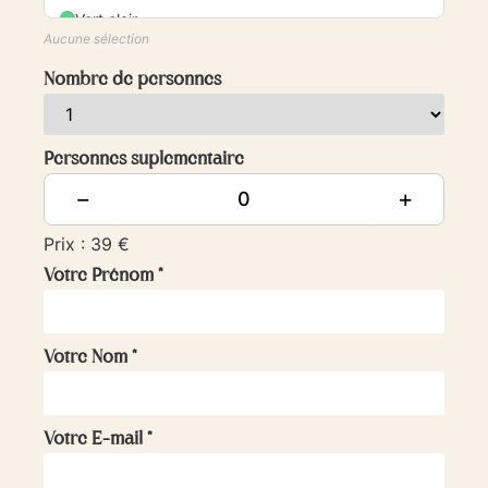
Vert clair
Aucune sélection
Vert foncé
Nombre de personnes
Moutarde
Jaune
Personnes suplementaire
Orange
−
+
Marron
Prix : 39 €
Votre Prénom
*
Beige
Blanc
Votre Nom
*
Gris
Votre E-mail
*